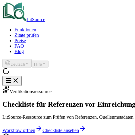
LitSource
Funktionen
Zitate prüfen
Preise
FAQ
Blog
Deutsch
Hilfe
Verifikationsressource
Checkliste für Referenzen vor Einreichun
LitSource-Ressource zum Prüfen von Referenzen, Quellenmetadaten u
Workflow öffnen
Checkliste ansehen