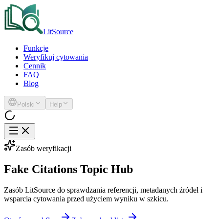
LitSource
Funkcje
Weryfikuj cytowania
Cennik
FAQ
Blog
Polski
Help
Zasób weryfikacji
Fake Citations Topic Hub
Zasób LitSource do sprawdzania referencji, metadanych źródeł i
wsparcia cytowania przed użyciem wyniku w szkicu.