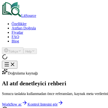
LitSource
Özellikler
Atıfları Doğrula
Fiyatlar
FAQ
Blog
Türkçe
Help
Doğrulama kaynağı
AI atıf denetleyici rehberi
Sonucu taslakta kullanmadan önce referansları, kaynak meta verilerini 
Workflow aç
Kontrol listesini gör