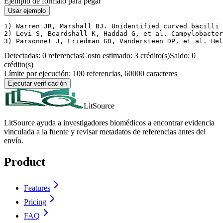
Ejemplo de formato para pegar
Usar ejemplo
1) Warren JR, Marshall BJ. Unidentified curved bacilli 
2) Levi S, Beardshall K, Haddad G, et al. Campylobacter
3) Parsonnet J, Friedman GD, Vandersteen DP, et al. He
Detectadas: 0 referencias
Costo estimado: 3 crédito(s)
Saldo: 0
crédito(s)
Límite por ejecución: 100 referencias, 60000 caracteres
Ejecutar verificación
LitSource
LitSource ayuda a investigadores biomédicos a encontrar evidencia
vinculada a la fuente y revisar metadatos de referencias antes del
envío.
Product
Features
Pricing
FAQ