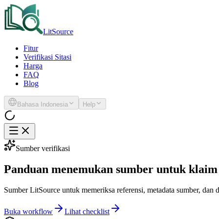
LitSource
Fitur
Verifikasi Sitasi
Harga
FAQ
Blog
Bahasa Indonesia
Help
Sumber verifikasi
Panduan menemukan sumber untuk klaim
Sumber LitSource untuk memeriksa referensi, metadata sumber, dan d
Buka workflow
Lihat checklist