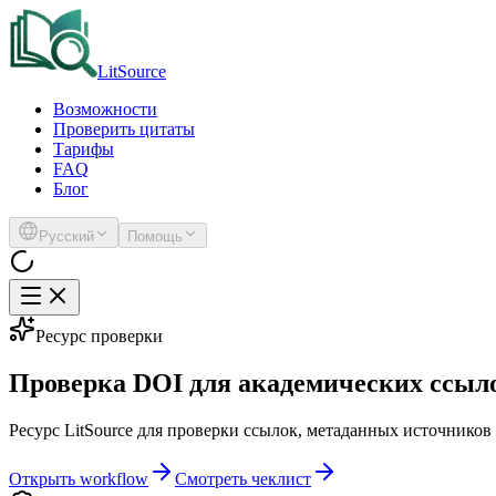
LitSource
Возможности
Проверить цитаты
Тарифы
FAQ
Блог
Русский
Помощь
Ресурс проверки
Проверка DOI для академических ссыл
Ресурс LitSource для проверки ссылок, метаданных источников
Открыть workflow
Смотреть чеклист