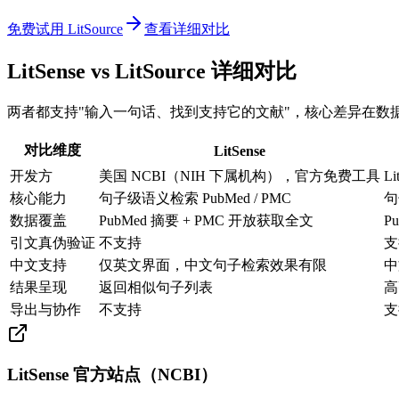
免费试用 LitSource
查看详细对比
LitSense vs LitSource 详细对比
两者都支持"输入一句话、找到支持它的文献"，核心差异在数
对比维度
LitSense
开发方
美国 NCBI（NIH 下属机构），官方免费工具
L
核心能力
句子级语义检索 PubMed / PMC
句
数据覆盖
PubMed 摘要 + PMC 开放获取全文
P
引文真伪验证
不支持
支
中文支持
仅英文界面，中文句子检索效果有限
中
结果呈现
返回相似句子列表
高
导出与协作
不支持
支
LitSense 官方站点（NCBI）