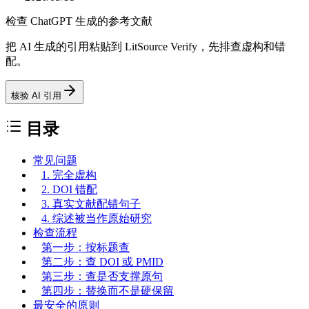
检查 ChatGPT 生成的参考文献
把 AI 生成的引用粘贴到 LitSource Verify，先排查虚构和错
配。
核验 AI 引用
目录
常见问题
1. 完全虚构
2. DOI 错配
3. 真实文献配错句子
4. 综述被当作原始研究
检查流程
第一步：按标题查
第二步：查 DOI 或 PMID
第三步：查是否支撑原句
第四步：替换而不是硬保留
最安全的原则