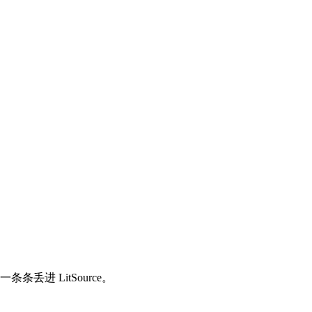
丢进 LitSource。